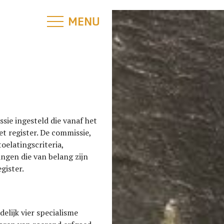
MENU
CLOSE
sie ingesteld die vanaf het
t register. De commissie,
toelatingscriteria,
ingen die van belang zijn
gister.
elijk vier specialisme