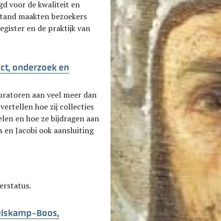
d voor de kwaliteit en
 stand maakten bezoekers
gister en de praktijk van
ct, onderzoek en
uratoren aan veel meer dan
vertellen hoe zij collecties
len en hoe ze bijdragen aan
s en Jacobi ook aansluiting
erstatus.
belskamp-Boos,