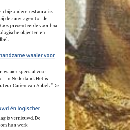
en bijzondere restauratie.
bij de aanvragen tot de
-Boos presenteerde voor haar
eologische objecten en
lbel.
n handzame waaier voor
en waaier speciaal voor
ort in Nederland. Het is
Auteur Carien van Aubel: “De
euwd én logischer
lag is vernieuwd. De
s om hun werk