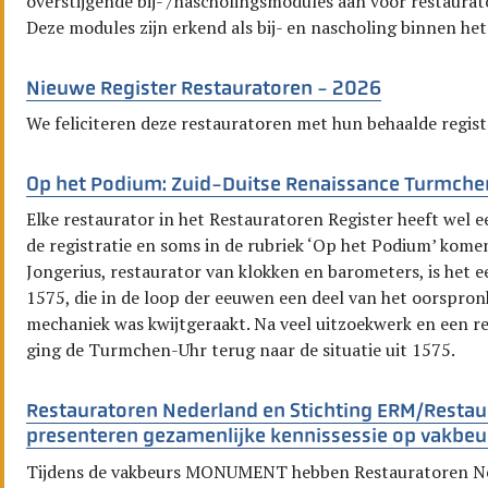
overstijgende bij- /nascholingsmodules aan voor restaura
Deze modules zijn erkend als bij- en nascholing binnen het
Nieuwe Register Restauratoren - 2026
We feliciteren deze restauratoren met hun behaalde regist
Op het Podium: Zuid-Duitse Renaissance Turmche
Elke restaurator in het Restauratoren Register heeft wel ee
de registratie en soms in de rubriek ‘Op het Podium’ komen
Jongerius, restaurator van klokken en barometers, is het e
1575, die in de loop der eeuwen een deel van het oorspron
mechaniek was kwijtgeraakt. Na veel uitzoekwerk en een re
ging de Turmchen-Uhr terug naar de situatie uit 1575.
Restauratoren Nederland en Stichting ERM/Restau
presenteren gezamenlijke kennissessie op vakb
Tijdens de vakbeurs MONUMENT hebben Restauratoren Ne