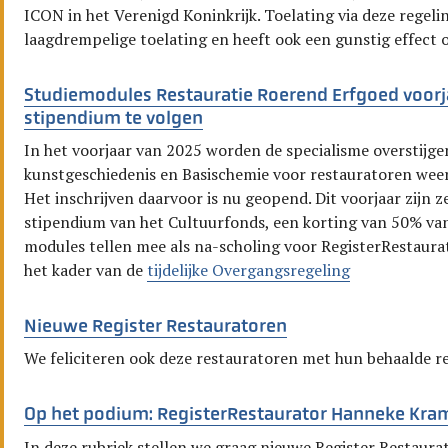
ICON in het Verenigd Koninkrijk. Toelating via deze regel
laagdrempelige toelating en heeft ook een gunstig effect o
Studiemodules Restauratie Roerend Erfgoed voor
stipendium te volgen
In het voorjaar van 2025 worden de specialisme overstij
kunstgeschiedenis en Basischemie voor restauratoren wee
Het inschrijven daarvoor is nu geopend. Dit voorjaar zijn 
stipendium van het Cultuurfonds, een korting van 50% van
modules tellen mee als na-scholing voor RegisterRestaurat
het kader van de
tijdelijke Overgangsregeling
Nieuwe Register Restauratoren
We feliciteren ook deze restauratoren met hun behaalde re
Op het podium: RegisterRestaurator Hanneke Kra
In deze rubriek stellen we graag nieuwe Register Restaura