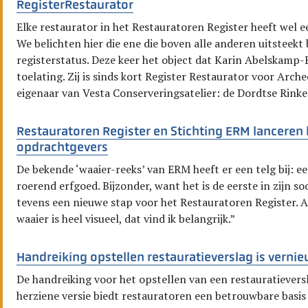
RegisterRestaurator
Elke restaurator in het Restauratoren Register heeft wel e
We belichten hier die ene die boven alle anderen uitsteekt 
registerstatus. Deze keer het object dat Karin Abelskamp
toelating. Zij is sinds kort Register Restaurator voor Arch
eigenaar van Vesta Conserveringsatelier: de Dordtse Rinke
Restauratoren Register en Stichting ERM lancere
opdrachtgevers
De bekende ‘waaier-reeks’ van ERM heeft er een telg bij: e
roerend erfgoed. Bijzonder, want het is de eerste in zijn so
tevens een nieuwe stap voor het Restauratoren Register. 
waaier is heel visueel, dat vind ik belangrijk.”
Handreiking opstellen restauratieverslag is verni
De handreiking voor het opstellen van een restauratievers
herziene versie biedt restauratoren een betrouwbare basi