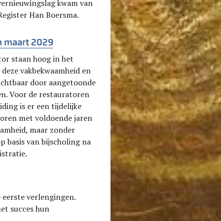
 vernieuwingslag kwam van
 Register Han Boersma.
in maart 2029
or staan hoog in het
kt deze vakbekwaamheid en
zichtbaar door aangetoonde
en. Voor de restauratoren
ing is er een tijdelijke
toren met voldoende jaren
aamheid, maar zonder
p basis van bijscholing na
stratie.
e eerste verlengingen.
met succes hun