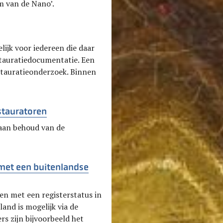
m van de Nano’.
lijk voor iedereen die daar
estauratiedocumentatie. Een
stauratieonderzoek. Binnen
stauratoren
 aan behoud van de
 met een buitenlandse
en met een registerstatus in
land is mogelijk via de
ers zijn bijvoorbeeld het