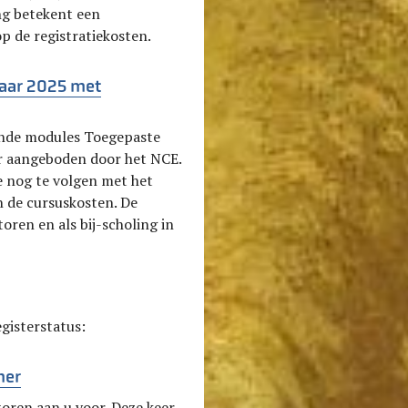
ing betekent een
p de registratiekosten.
jaar 2025 met
gende modules Toegepaste
r aangeboden door het NCE.
ze nog te volgen met het
 de cursuskosten. De
oren en als bij-scholing in
gisterstatus:
mer
toren aan u voor. Deze keer