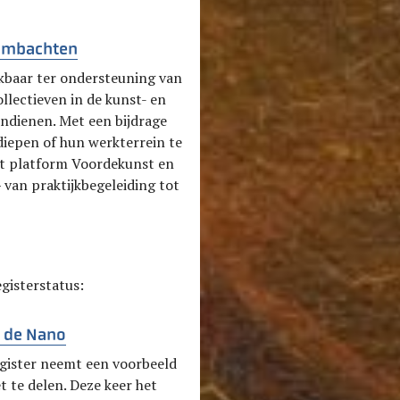
-ambachten
ikbaar ter ondersteuning van
llectieven in de kunst- en
ndienen. Met een bijdrage
rdiepen of hun werkterrein te
et platform Voordekunst en
 van praktijkbegeleiding tot
gisterstatus:
n de Nano
Register neemt een voorbeeld
t te delen. Deze keer het