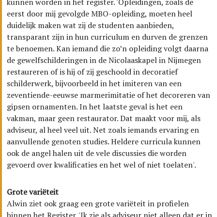
kunnen worden in het register. 'Opleidingen, zoals de
eerst door mij gevolgde MBO-opleiding, moeten heel
duidelijk maken wat zij de studenten aanbieden,
transparant zijn in hun curriculum en durven de grenzen
te benoemen. Kan iemand die zo’n opleiding volgt daarna
de gewelfschilderingen in de Nicolaaskapel in Nijmegen
restaureren of is hij of zij geschoold in decoratief
schilderwerk, bijvoorbeeld in het imiteren van een
zeventiende-eeuwse marmerimitatie of het decoreren van
gipsen ornamenten. In het laatste geval is het een
vakman, maar geen restaurator. Dat maakt voor mij, als
adviseur, al heel veel uit. Net zoals iemands ervaring en
aanvullende genoten studies. Heldere curricula kunnen
ook de angel halen uit de vele discussies die worden
gevoerd over kwalificaties en het wel of niet toelaten'.
Grote variëteit
Alwin ziet ook graag een grote variëteit in profielen
binnen het Register. 'Ik zie als adviseur niet alleen dat er in