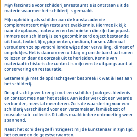
Mijn fascinatie voor schilderijenrestauratie is ontstaan uit de
materie waarmee het schilderij is gemaakt.
Mijn opleiding als schilder aan de kunstacademie
complementeert mijn restauratievakkennis. Hiermee ik kijk
naar de opbouw, materalen en technieken die zijn toegepast.
Immers een schilderij is een gecombineerd object bestaande
uit hout, textiel, lijm, pigmenten, medium, harsen. Allemaal
verouderen ze op verschillende wijze door vervuiling, klimaat of
ongelukjes. Het is daarom een uitdaging om de barst patronen
te lezen en daar de oorzaak uit te herleiden. Kennis van
materiaal in historische context is mijn eerste uitgangspunt bij
conservering en restauratie.
Gezamenlijk met de opdrachtgever bespreek ik wat ik lees aan
het schilderij.
De opdrachtgever brengt met een schilderij ook geschiedenis
en context mee naar het atelier. Aan ieder werk zit een waarde
verbonden, meestal meerderen. Zo is de waardering voor een
schilderij verschillend voor een verzamelaar, familiebezit of
museale sub-collectie. Dit alles maakt iedere ontmoeting weer
spannend.
Naast het schilderij zelf intrigeert mij de kunstenaar in zijn tijd,
het oeuvre en de geestverwanten.